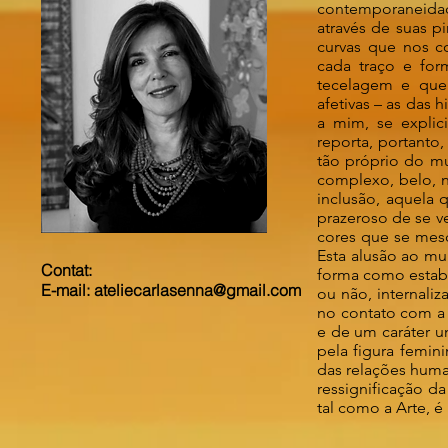
contemporaneidade
através de suas 
curvas que nos c
cada traço e fo
tecelagem e que
afetivas – as das 
a mim, se explic
reporta, portanto
tão próprio do mu
complexo, belo, n
inclusão, aquela 
prazeroso de se v
cores que se mes
Esta alusão ao mu
Contat:
forma como estabe
E-mail:
ateliecarlasenna@gmail.com
ou não, internaliz
no contato com a cu
e de um caráter u
pela figura femin
das relações human
ressignificação d
tal como a Arte, é