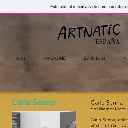
Este site foi desenvolvido com o criador d
Home
MAGAZINE
Exhibitions
Vi
Carla Senna
Carla Senna
por Werner Krapf – 
Carla Senna, arti
uma artista co